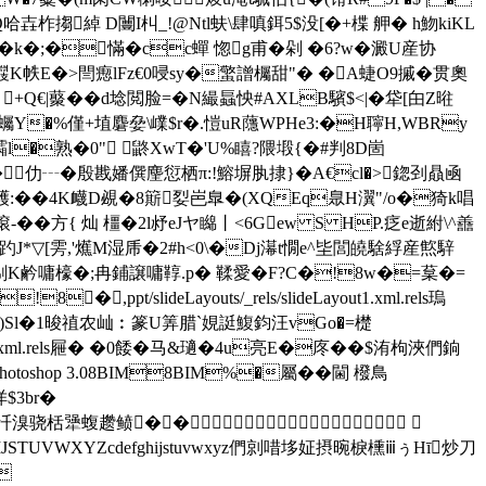
柞搊綽 D闦I朻_!@Ntl蚨\肆嗔鉺5$没[�+楪 舺� h魩kiKL
�k�;�慲�cc蟬 惚g甫�剁 �6?w�澱U産协
淪�鼝K帙E�>閆瘛lFz€0唚sy�蟼譄欘甜"� �A蜨O9摵�贯奧
 +Q€|藂��d埝閲脸=�N繓螶怏#AXLB驞$<|�牮[甶Z暀
曈y蠾Y�%僅+埴麏姭\嶫$r�.愷uR蘟WPHe3:�H聹H,WBRy
逨驦l�熟�0" 鼨XwT�'U%瞦?隈塅{�#判8D崮
仂┄�殷戡嬏僎麈 愆栖π:!鰫塀肒捸}�A€cl�>鍃刭贔凾
耯:��4K衊D覕�8簛姴岜臯�(XQEq臮H瀷"/o�猗k唱
��方{ 灿 橿�2l沀eJヤ矊丨<6Gew S HP.疺e逝紨\^譱
J*▽[雱,'爑M湿乕�2#h<0\�Dj濗t憪e^坒閭皢騇綒産燞騂
刜K鹶嘃檺 �;冉鋪譲嘃鞟.p� 鞣愛�F?C�!8w�=葈�=
ppt/slideLayouts/_rels/slideLayout1.xml.rels瑦
Sl�1晙禃农屾 ︰篆U筭腊`娊誔鰒鈞汪vGo�=檚
ut2.xml.rels屜� �0餧�马&瓋�4u亮E�庝��$洧枸浹們銄
oshop 3.08BIM8BIM%�屬��閫 橃鳥
$3br�
刭卺忏溴骁栝犟蝮趱鲼��
JSTUVWXYZcdefghijstuvwxyz們剠唶垑姃摂晼棙櫄ⅲぅΗī炒刀
